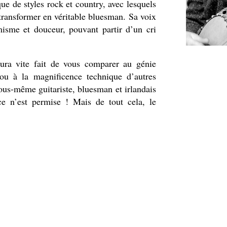
e de styles rock et country, avec lesquels
 transformer en véritable bluesman. Sa voix
misme et douceur, pouvant partir d’un cri
ura vite fait de vous comparer au génie
ou à la magnificence technique d’autres
vous-même guitariste, bluesman et irlandais
e n’est permise ! Mais de tout cela, le
 sa musique parle pour lui, et plutôt deux
regroupant la crème de ses enregistrements
gher est tout sauf feinte car, comme le dit
tombé dedans dès son plus jeune âge ». Sa
ses heures perdues alors que son père, son
on frère un groupe qui connut son heure de
s fondations d’une construction aujourd’hui
tterie (dès 9 ans dans la fanfare locale de