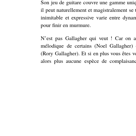
Son jeu de guitare couvre une gamme uniqu
il peut naturellement et magistralement se
inimitable et expressive varie entre dyna
pour finir en murmure.
N’est pas Gallagher qui veut ! Car on a
mélodique de certains (Noel Gallagher) 
(Rory Gallagher). Et si en plus vous êtes 
alors plus aucune espèce de complaisanc
placide Johnny Gallagher n’a que faire car
fois qu’une à l’image de cette production 
depuis son premier album paru en 1997 !
Cette tranquille assurance de Johnny Galla
si bien la formule, « la musique, il est 
mère coiffeuse composait de la musique à 
idole absolue, avait fondé en 1959 avec s
gloire en Irlande. Voilà pour le cadre, le
solidement ancrée. D’abord attiré par la ba